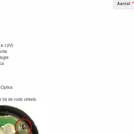
Aantal
(4-12V)
ctie
logie
ca
-Optics
r bij de rode cirkels.