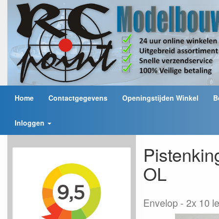
Home
Contactgegevens
Openingstijden Winkel
B
Inloggen
Pistenki
OL
Envelop
2x 10 l