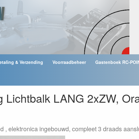
etaling & Verzending
Voorraadbeheer
Gastenboek RC-POI
ng Lichtbalk LANG 2xZW, Or
ed , elektronica ingebouwd, compleet 3 draads aanslu