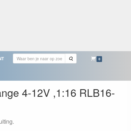
Zoeken
NT
0
ange 4-12V ,1:16 RLB16-
iting.