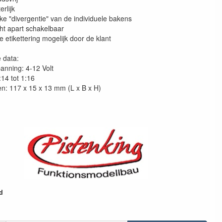
erlijk
ke "divergentie" van de individuele bakens
cht apart schakelbaar
le etikettering mogelijk door de klant
 data:
panning: 4-12 Volt
:14 tot 1:16
en: 117 x 15 x 13 mm (L x B x H)
d