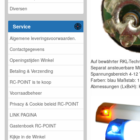
Diversen
Service
Algemene leveringsvoorwaarden.
Contactgegevens
Openingstijden Winkel
Auf bewährter RKL-Techn
Separat ansteuerbare Mit
Betaling & Verzending
Spannungsbereich 4-12 V
Farben: blau Maßstab: 1
RC-POINT is te koop
Abmessungen (LxBxH): K
Voorraadbeheer
Privacy & Cookie beleid RC-POINT
LINK PAGINA
Gastenboek RC-POINT
Kijkje in de Winkel