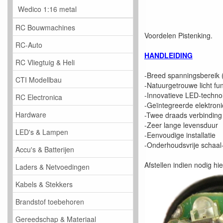
Wedico 1:16 metal
RC Bouwmachines
Voordelen Pistenking.
RC-Auto
HANDLEIDING
RC Vliegtuig & Heli
-Breed spanningsbereik 
CTI Modellbau
-Natuurgetrouwe licht fun
-Innovatieve LED-techno
RC Electronica
-Geïntegreerde elektroni
Hardware
-Twee draads verbinding
-Zeer lange levensduur
LED's & Lampen
-Eenvoudige installatie
-Onderhoudsvrije schaal
Accu's & Batterijen
Afstellen indien nodig hie
Laders & Netvoedingen
Kabels & Stekkers
Brandstof toebehoren
Gereedschap & Materiaal