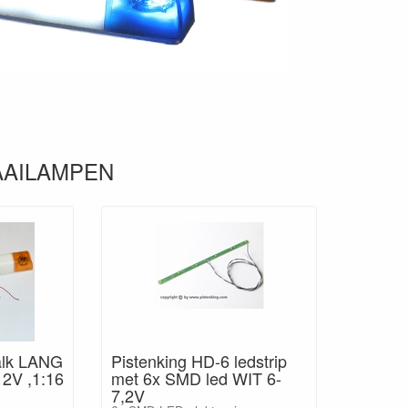
AAILAMPEN
balk LANG
Pistenking HD-6 ledstrip
2V ,1:16
met 6x SMD led WIT 6-
7,2V