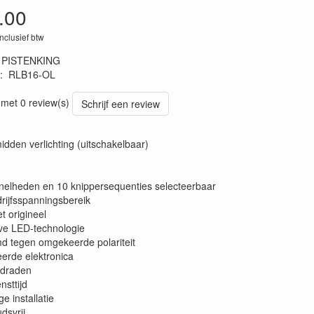
.00
inclusief btw
:
PISTENKING
:
RLB16-OL
 met 0 review(s)
Schrijf een review
idden verlichting (uitschakelbaar)
esnelheden en 10 knippersequenties selecteerbaar
drijfsspanningsbereik
et origineel
eve LED-technologie
d tegen omgekeerde polariteit
eerde elektronica
itdraden
nsttijd
e installatie
dsvrij