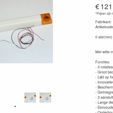
€
121
*Prijzen zijn 
Fabrikant
Artikelcode
RLB16-OL
0 ster(ren)
Met witte m
Functies:
- 3 rotati
- Groot be
- Lijkt op h
- Innovati
- Bescherm
- Geïntegr
- 3 aanslu
- Lange die
- Eenvoudig
- Onderhou