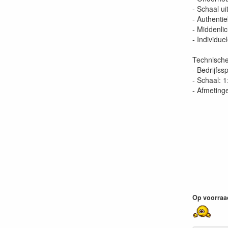
- Schaal uit
- Authentie
- Middenli
- Individue
Technische
- Bedrijfss
- Schaal: 1
- Afmeting
Op voorraa