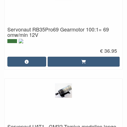
Servonaut RB35Pro69 Gearmotor 100:1= 69
omw/min 12V
€ 36.95
Servonaut UAT1 , GM32 Tamiya modellen lange