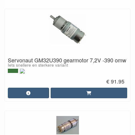
Servonaut GM32U390 gearmotor 7,2V -390 omw
Iets snellere en sterkere variant
€ 91.95