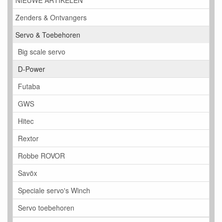
NIEUWE ARTIKELEN
Zenders & Ontvangers
Servo & Toebehoren
Big scale servo
D-Power
Futaba
GWS
Hitec
Rextor
Robbe ROVOR
Savöx
Speciale servo's Winch
Servo toebehoren