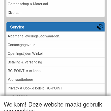
Gereedschap & Materiaal
Diversen
Service
Algemene leveringsvoorwaarden.
Contactgegevens
Openingstijden Winkel
Betaling & Verzending
RC-POINT is te koop
Voorraadbeheer
Privacy & Cookie beleid RC-POINT
LINK PAGINA
Welkom! Deze website maakt gebruik
Gastenboek RC-POINT
van cookies