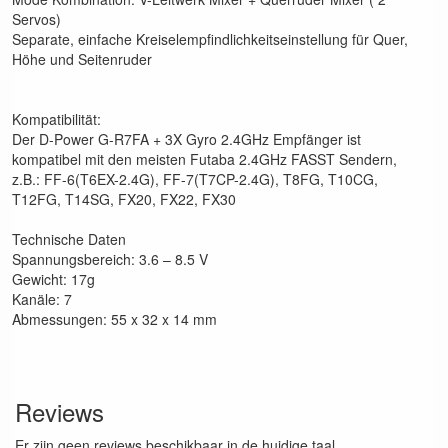
Servos)
Separate, einfache Kreiselempfindlichkeitseinstellung für Quer,
Höhe und Seitenruder
Kompatibilität:
Der D-Power G-R7FA + 3X Gyro 2.4GHz Empfänger ist
kompatibel mit den meisten Futaba 2.4GHz FASST Sendern,
z.B.: FF-6(T6EX-2.4G), FF-7(T7CP-2.4G), T8FG, T10CG,
T12FG, T14SG, FX20, FX22, FX30
Technische Daten
Spannungsbereich: 3.6 – 8.5 V
Gewicht: 17g
Kanäle: 7
Abmessungen: 55 x 32 x 14 mm
Reviews
Er zijn geen reviews beschikbaar in de huidige taal