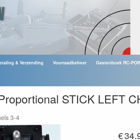
etaling & Verzending
Voorraadbeheer
Gastenboek RC-POI
roportional STICK LEFT C
nels 3-4
€
34.