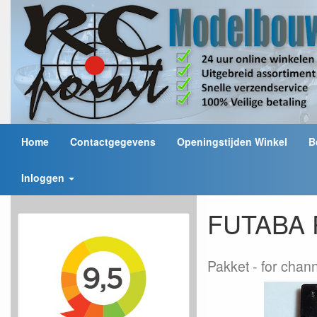
Home
Contactgegevens
Openingstijden Winkel
B
Inloggen
FUTABA P
Pakket
for chan