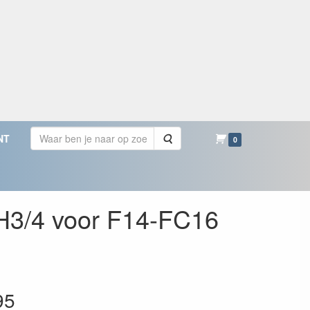
Zoeken
NT
0
H3/4 voor F14-FC16
95