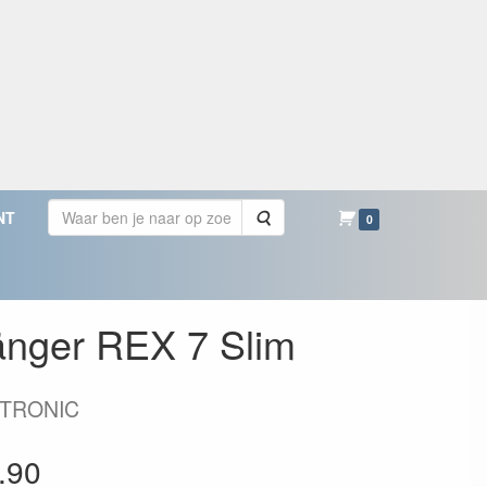
Zoeken
NT
0
nger REX 7 Slim
WETRONIC
.90