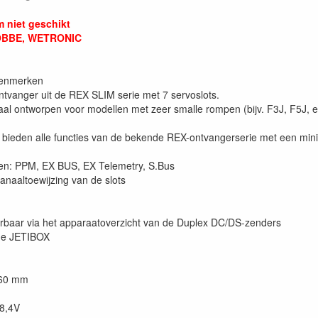
 niet geschikt
ROBBE, WETRONIC
kenmerken
tvanger uit de REX SLIM serie met 7 servoslots.
aal ontworpen voor modellen met zeer smalle rompen (bijv. F3J, F5J, e
bieden alle functies van de bekende REX-ontvangerserie met een min
len: PPM, EX BUS, EX Telemetry, S.Bus
anaaltoewijzing van de slots
baar via het apparaatoverzicht van de Duplex DC/DS-zenders
de JETIBOX
 60 mm
 8,4V