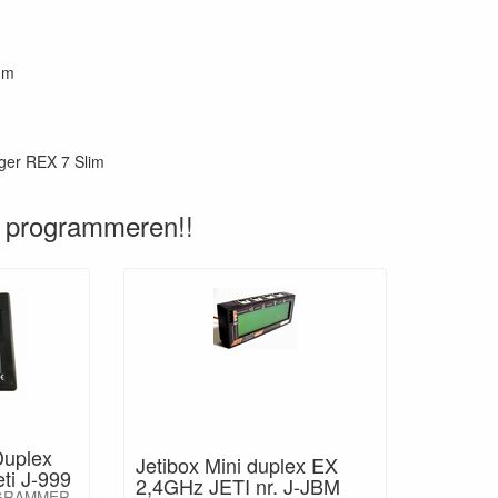
mm
ger REX 7 Slim
 programmeren!!
Duplex
Jetibox Mini duplex EX
ti J-999
2,4GHz JETI nr. J-JBM
GRAMMER,