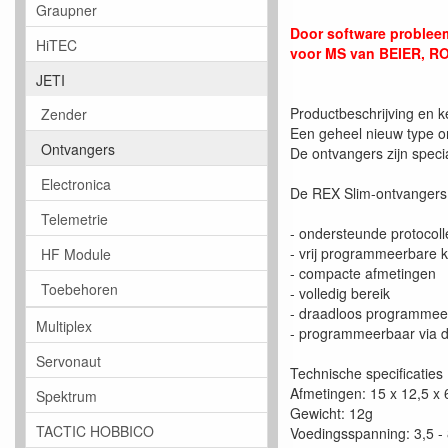
Graupner
Door software probleem
HiTEC
voor MS van BEIER, 
JETI
Productbeschrijving en 
Zender
Een geheel nieuw type on
Ontvangers
De ontvangers zijn speci
Electronica
De REX Slim-ontvangers 
Telemetrie
- ondersteunde protocol
- vrij programmeerbare k
HF Module
- compacte afmetingen
Toebehoren
- volledig bereik
- draadloos programmeer
Multiplex
- programmeerbaar via 
Servonaut
Technische specificaties
Afmetingen: 15 x 12,5 x
Spektrum
Gewicht: 12g
TACTIC HOBBICO
Voedingsspanning: 3,5 -