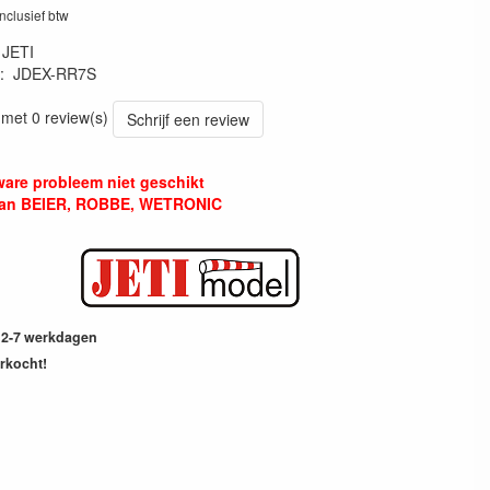
inclusief btw
:
JETI
:
JDEX-RR7S
 met 0 review(s)
Schrijf een review
ware probleem niet geschikt
van BEIER, ROBBE, WETRONIC
2-7 werkdagen
erkocht!