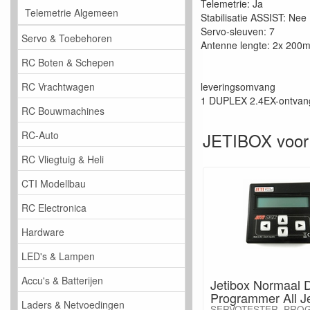
Telemetrie: Ja
Telemetrie Algemeen
Stabilisatie ASSIST: Nee
Servo-sleuven: 7
Servo & Toebehoren
Antenne lengte: 2x 200
RC Boten & Schepen
RC Vrachtwagen
leveringsomvang
1 DUPLEX 2.4EX-ontvan
RC Bouwmachines
RC-Auto
JETIBOX voor
RC Vliegtuig & Heli
CTI Modellbau
RC Electronica
Hardware
LED's & Lampen
Accu's & Batterijen
Jetibox Normaal 
Programmer All Je
Laders & Netvoedingen
SERVOTESTER, PRO