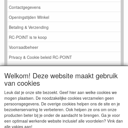
Contactgegevens
Openingstijden Winkel
Betaling & Verzending
RC-POINT is te koop
Voorraadbeheer
Privacy & Cookie beleid RC-POINT
LINK PAGINA
Welkom! Deze website maakt gebruik
Gastenboek RC-POINT
van cookies
Kijkje in de Winkel
Leuk dat je onze site bezoekt. Geef hier aan welke cookies we
mogen plaatsen. De noodzakelijke cookies verzamelen geen
persoonsgegevens. De overige cookies helpen ons de site en je
bezoekerservaring te verbeteren. Ook helpen ze ons om onze
producten beter bij je onder de aandacht te brengen. Ga je voor
een optimaal werkende website inclusief alle voordelen? Vink dan
alle vakjes aan!