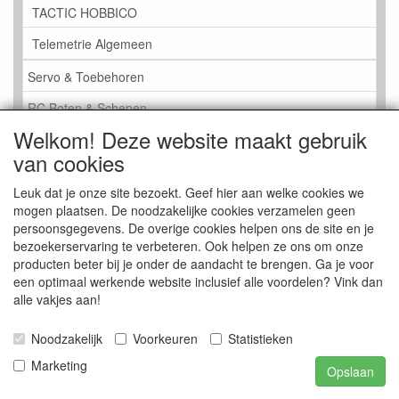
TACTIC HOBBICO
Telemetrie Algemeen
Servo & Toebehoren
RC Boten & Schepen
Welkom! Deze website maakt gebruik
RC Vrachtwagen
van cookies
RC Bouwmachines
Leuk dat je onze site bezoekt. Geef hier aan welke cookies we
RC-Auto
mogen plaatsen. De noodzakelijke cookies verzamelen geen
persoonsgegevens. De overige cookies helpen ons de site en je
RC Vliegtuig & Heli
bezoekerservaring te verbeteren. Ook helpen ze ons om onze
CTI Modellbau
producten beter bij je onder de aandacht te brengen. Ga je voor
een optimaal werkende website inclusief alle voordelen? Vink dan
RC Electronica
alle vakjes aan!
Hardware
Noodzakelijk
Voorkeuren
Statistieken
LED's & Lampen
Marketing
Opslaan
Accu's & Batterijen