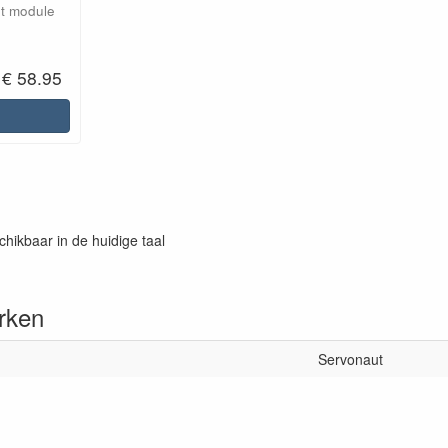
t module
€ 58.95
chikbaar in de huidige taal
rken
Servonaut