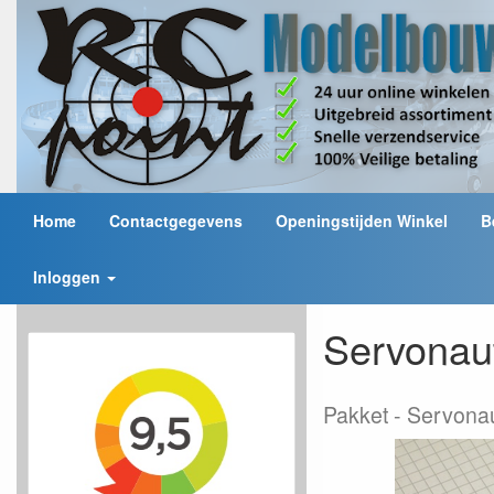
Home
Contactgegevens
Openingstijden Winkel
B
Inloggen
Servonau
Pakket
Servonau