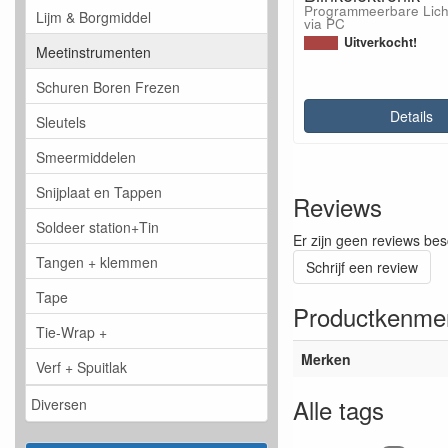
Programmeerbare Lich
Lijm & Borgmiddel
via PC
Uitverkocht!
Meetinstrumenten
Schuren Boren Frezen
Details
Sleutels
Smeermiddelen
Snijplaat en Tappen
Reviews
Soldeer station+Tin
Er zijn geen reviews bes
Tangen + klemmen
Schrijf een review
Tape
Productkenme
Tie-Wrap +
Merken
Verf + Spuitlak
Alle tags
Diversen