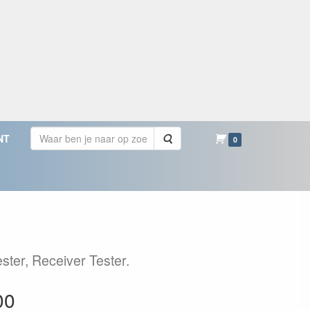
Zoeken
NT
0
ter, Receiver Tester.
00