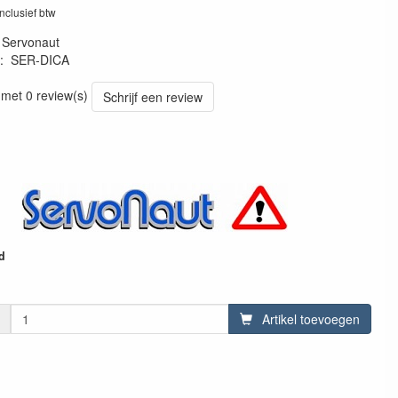
inclusief btw
:
Servonaut
:
SER-DICA
62635
 met 0 review(s)
Schrijf een review
d
Artikel toevoegen