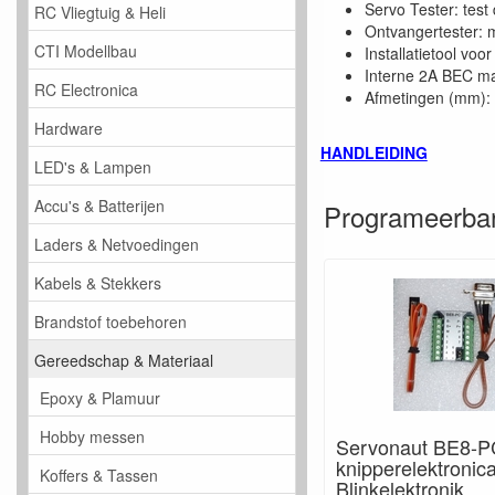
Servo Tester: test
RC Vliegtuig & Heli
Ontvangertester: 
CTI Modellbau
Installatietool vo
Interne 2A BEC maa
RC Electronica
Afmetingen (mm): 
Hardware
HANDLEIDING
LED's & Lampen
Accu's & Batterijen
Programeerbar
Laders & Netvoedingen
Kabels & Stekkers
Brandstof toebehoren
Gereedschap & Materiaal
Epoxy & Plamuur
Hobby messen
Servonaut BE8-P
knipperelektronica
Koffers & Tassen
Blinkelektronik