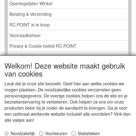
Openingstijden Winkel
Betaling & Verzending
RC-POINT is te koop
Voorraadbeheer
Privacy & Cookie beleid RC-POINT
LINK PAGINA
Welkom! Deze website maakt gebruik
Gastenboek RC-POINT
van cookies
Kijkje in de Winkel
Leuk dat je onze site bezoekt. Geef hier aan welke cookies we
mogen plaatsen. De noodzakelijke cookies verzamelen geen
persoonsgegevens. De overige cookies helpen ons de site en je
bezoekerservaring te verbeteren. Ook helpen ze ons om onze
producten beter bij je onder de aandacht te brengen. Ga je voor
een optimaal werkende website inclusief alle voordelen? Vink dan
alle vakjes aan!
Noodzakelijk
Voorkeuren
Statistieken