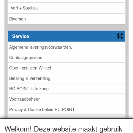
Verf + Spuitlak
Diversen
Service
Algemene leveringsvoorwaarden.
Contactgegevens
Openingstijden Winkel
Betaling & Verzending
RC-POINT is te koop
Voorraadbeheer
Privacy & Cookie beleid RC-POINT
LINK PAGINA
Welkom! Deze website maakt gebruik
Gastenboek RC-POINT