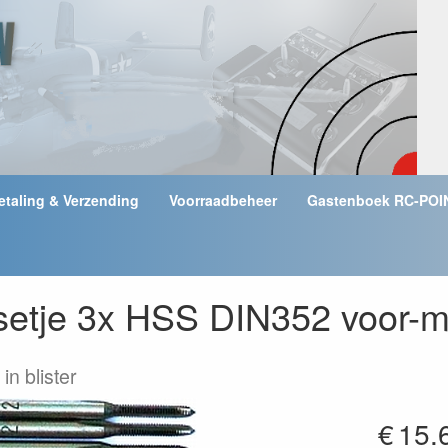
etaling & Verzending
Voorraadbeheer
Gastenboek RC-POI
setje 3x HSS DIN352 voor-m
in blister
€
15.