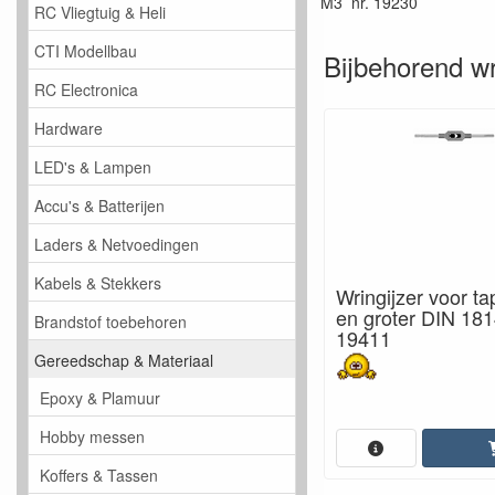
M3 nr. 19230
RC Vliegtuig & Heli
CTI Modellbau
Bijbehorend wr
RC Electronica
Hardware
LED's & Lampen
Accu's & Batterijen
Laders & Netvoedingen
Kabels & Stekkers
Wringijzer voor t
en groter DIN 181
Brandstof toebehoren
19411
Gereedschap & Materiaal
Epoxy & Plamuur
Hobby messen
Koffers & Tassen