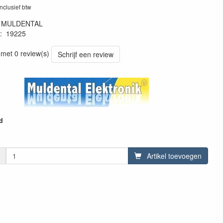
inclusief btw
:
MULDENTAL
:
19225
92254
 met 0 review(s)
Schrijf een review
d
Artikel toevoegen