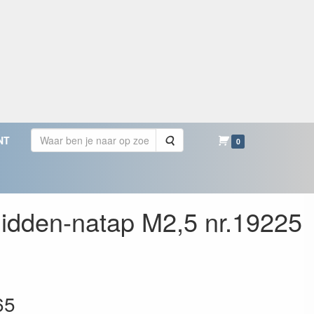
Zoeken
NT
0
idden-natap M2,5 nr.19225
65