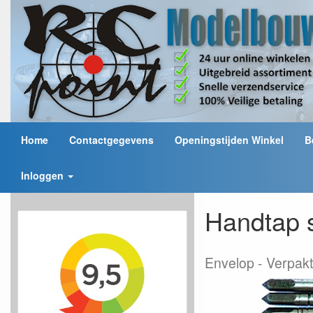
Home
Contactgegevens
Openingstijden Winkel
B
Inloggen
Handtap 
Envelop
Verpakt 