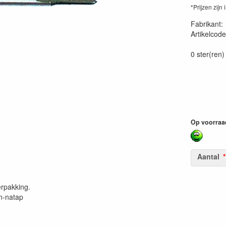
*Prijzen zijn 
Fabrikant
Artikelcode
40260071
0 ster(ren)
Op voorraa
Aantal
erpakking.
n-natap