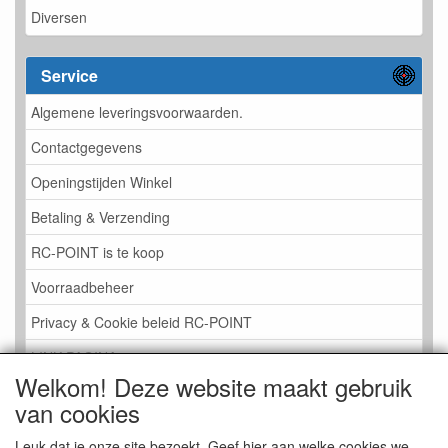
Diversen
Service
Algemene leveringsvoorwaarden.
Contactgegevens
Openingstijden Winkel
Betaling & Verzending
RC-POINT is te koop
Voorraadbeheer
Privacy & Cookie beleid RC-POINT
LINK PAGINA
Welkom! Deze website maakt gebruik
Gastenboek RC-POINT
van cookies
Kijkje in de Winkel
Leuk dat je onze site bezoekt. Geef hier aan welke cookies we