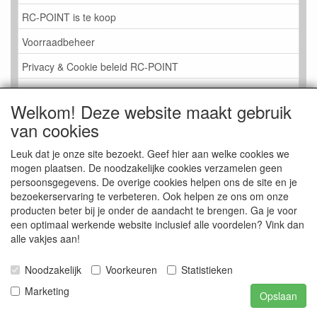
RC-POINT is te koop
Voorraadbeheer
Privacy & Cookie beleid RC-POINT
LINK PAGINA
Welkom! Deze website maakt gebruik
Gastenboek RC-POINT
van cookies
Kijkje in de Winkel
Leuk dat je onze site bezoekt. Geef hier aan welke cookies we
mogen plaatsen. De noodzakelijke cookies verzamelen geen
persoonsgegevens. De overige cookies helpen ons de site en je
bezoekerservaring te verbeteren. Ook helpen ze ons om onze
producten beter bij je onder de aandacht te brengen. Ga je voor
een optimaal werkende website inclusief alle voordelen? Vink dan
alle vakjes aan!
Noodzakelijk
Voorkeuren
Statistieken
Marketing
Opslaan