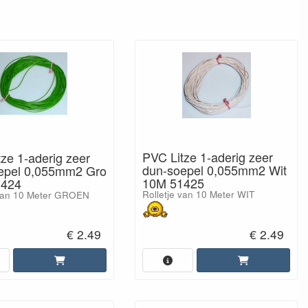
PVC Litze 1-aderig zeer
ze 1-aderig zeer
dun-soepel 0,055mm2 Wit
epel 0,055mm2 Gro
10M 51425
1424
Rolletje van 10 Meter WIT
 van 10 Meter GROEN
€ 2.49
€ 2.49