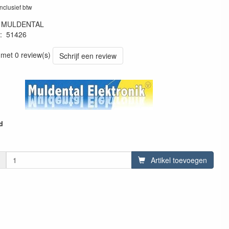
inclusief btw
:
MULDENTAL
:
51426
14261
 met 0 review(s)
Schrijf een review
d
Artikel toevoegen