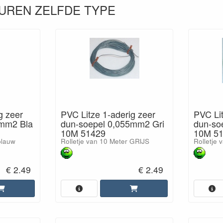
UREN ZELFDE TYPE
g zeer
PVC Litze 1-aderig zeer
PVC Lit
5mm2 Bla
dun-soepel 0,055mm2 Gri
dun-so
10M 51429
10M 5
blauw
Rolletje van 10 Meter GRIJS
Rolletje
€ 2.49
€ 2.49