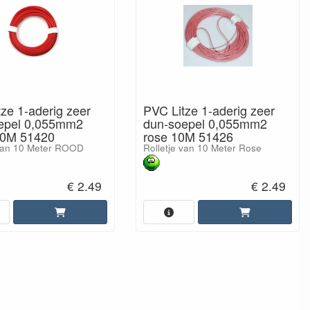
ze 1-aderig zeer
PVC Litze 1-aderig zeer
epel 0,055mm2
dun-soepel 0,055mm2
10M 51420
rose 10M 51426
 van 10 Meter ROOD
Rolletje van 10 Meter Rose
€ 2.49
€ 2.49