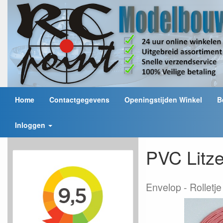
Home
Contactgegevens
Openingstijden Winkel
B
Inloggen
PVC Litz
Envelop
Rolletj