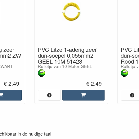
g zeer
PVC Litze 1-aderig zeer
PVC Lit
55mm2 ZW
dun-soepel 0,055mm2
dun-so
GEEL 10M 51423
Rood 
 ZWART
Rolletje van 10 Meter GEEL
Rolletje
€ 2.49
€ 2.49
chikbaar in de huidige taal