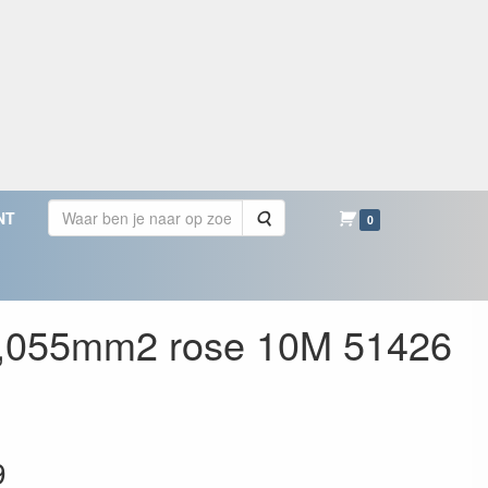
Zoeken
NT
0
 0,055mm2 rose 10M 51426
9