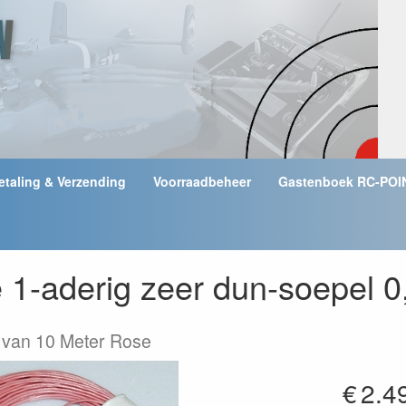
etaling & Verzending
Voorraadbeheer
Gastenboek RC-POI
e 1-aderig zeer dun-soepel
e van 10 Meter Rose
€
2.4