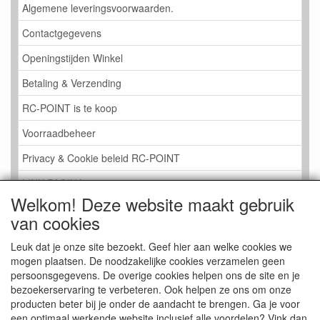
Algemene leveringsvoorwaarden.
Contactgegevens
Openingstijden Winkel
Betaling & Verzending
RC-POINT is te koop
Voorraadbeheer
Privacy & Cookie beleid RC-POINT
LINK PAGINA
Welkom! Deze website maakt gebruik
Gastenboek RC-POINT
van cookies
Kijkje in de Winkel
Leuk dat je onze site bezoekt. Geef hier aan welke cookies we
mogen plaatsen. De noodzakelijke cookies verzamelen geen
persoonsgegevens. De overige cookies helpen ons de site en je
bezoekerservaring te verbeteren. Ook helpen ze ons om onze
producten beter bij je onder de aandacht te brengen. Ga je voor
een optimaal werkende website inclusief alle voordelen? Vink dan