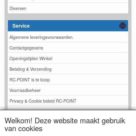
Diversen
Service
Algemene leveringsvoorwaarden.
Contactgegevens
Openingstijden Winkel
Betaling & Verzending
RC-POINT is te koop
Voorraadbeheer
Privacy & Cookie beleid RC-POINT
LINK PAGINA
Welkom! Deze website maakt gebruik
Gastenboek RC-POINT
van cookies
Kijkje in de Winkel