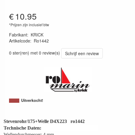
€
10.95
*Prijzen zijn inclusief btw
Fabrikant
:
KRICK
Artikelcode
:
Ro1442
4005697014428
0 ster(ren) met 0 review(s)
Schrijf een review
Uitverkocht!
Stevenrohr/175+Welle D4X223 ro1442
Technische Daten:
Wellendurchmesser: 4 mm