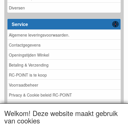
Diversen
Service
Algemene leveringsvoorwaarden.
Contactgegevens
Openingstijden Winkel
Betaling & Verzending
RC-POINT is te koop
Voorraadbeheer
Privacy & Cookie beleid RC-POINT
LINK PAGINA
Welkom! Deze website maakt gebruik
Gastenboek RC-POINT
van cookies
Kijkje in de Winkel