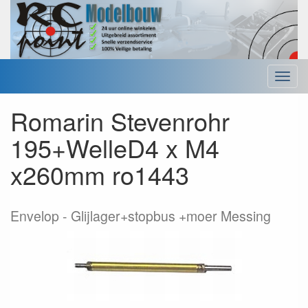
Menu
Romarin Stevenrohr
195+WelleD4 x M4
x260mm ro1443
Envelop
Glijlager+stopbus +moer Messing