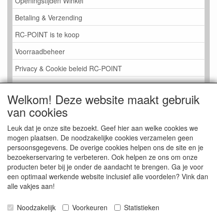
Openingstijden Winkel
Betaling & Verzending
RC-POINT is te koop
Voorraadbeheer
Privacy & Cookie beleid RC-POINT
LINK PAGINA
Welkom! Deze website maakt gebruik
Gastenboek RC-POINT
van cookies
Kijkje in de Winkel
Leuk dat je onze site bezoekt. Geef hier aan welke cookies we
mogen plaatsen. De noodzakelijke cookies verzamelen geen
persoonsgegevens. De overige cookies helpen ons de site en je
bezoekerservaring te verbeteren. Ook helpen ze ons om onze
producten beter bij je onder de aandacht te brengen. Ga je voor
een optimaal werkende website inclusief alle voordelen? Vink dan
alle vakjes aan!
Noodzakelijk
Voorkeuren
Statistieken