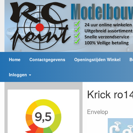
Home
Contactgegevens
Openingstijden Winkel
B
Inloggen
Krick ro
Envelop