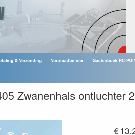
etaling & Verzending
Voorraadbeheer
Gastenboek RC-POI
1405 Zwanenhals ontluchter
€
13.