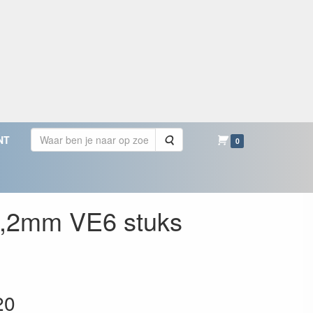
Zoeken
NT
0
 2,2mm VE6 stuks
20