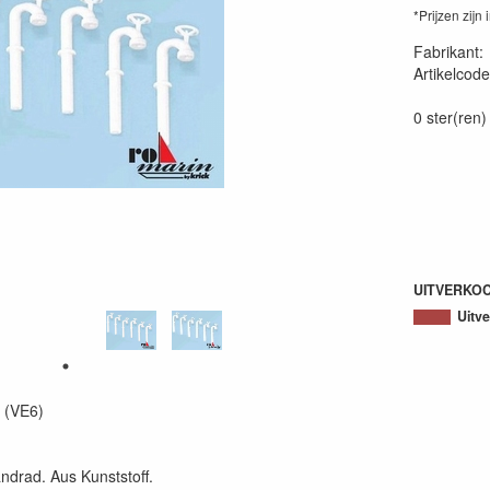
*Prijzen zijn 
Fabrikant
Artikelcode
40056970
0 ster(ren)
UITVERKO
Uitv
 (VE6)
ndrad. Aus Kunststoff.