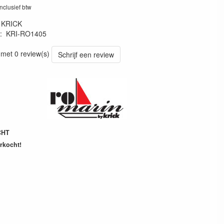
inclusief btw
:
KRICK
:
KRI-RO1405
14053
 met 0 review(s)
Schrijf een review
CHT
erkocht!