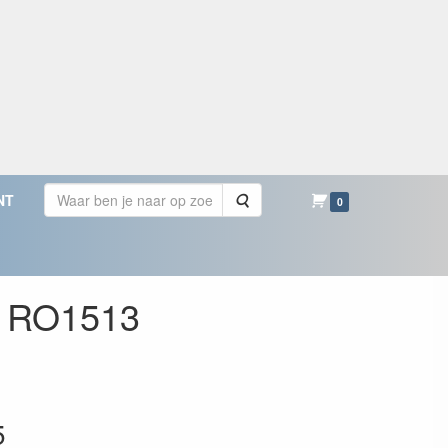
Zoeken
NT
0
R. RO1513
5