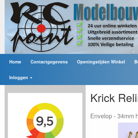
Home
Contactgegevens
Openingstijden Winkel
B
Inloggen
Krick Re
Envelop
34mm h