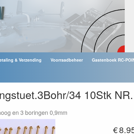
etaling & Verzending
Voorraadbeheer
Gastenboek RC-POI
lingstuet.3Bohr/34 10Stk N
oog en 3 boringen 0,9mm
€
8.9