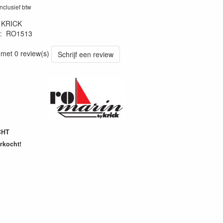
inclusief btw
:
KRICK
:
RO1513
15135
 met 0 review(s)
Schrijf een review
CHT
erkocht!