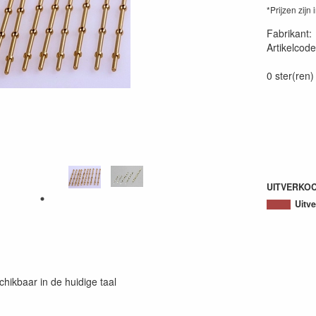
*Prijzen zijn 
Fabrikant
Artikelcode
40056970
0 ster(ren)
UITVERKO
Uitv
chikbaar in de huidige taal