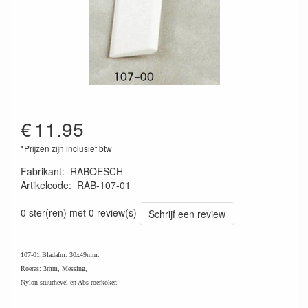
€
11.95
*Prijzen zijn inclusief btw
Fabrikant
:
RABOESCH
Artikelcode
:
RAB-107-01
8716182000661
0 ster(ren) met 0 review(s)
Schrijf een review
107-01:Bladafm. 30x49mm.
Roeras: 3mm, Messing,
Nylon stuurhevel en Abs roerkoker.