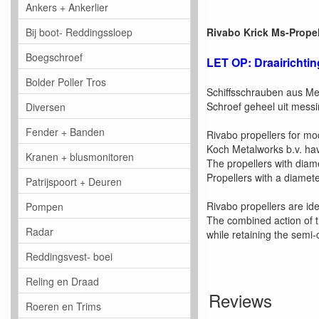
Ankers + Ankerlier
Bij boot- Reddingssloep
Rivabo Krick Ms-Propel
Boegschroef
LET OP: Draairichtin
Bolder Poller Tros
Schiffsschrauben aus Mess
Schroef geheel uit messi
Diversen
Fender + Banden
Rivabo propellers for m
Koch Metalworks b.v. have
Kranen + blusmonitoren
The propellers with diam
Propellers with a diamete
Patrijspoort + Deuren
Rivabo propellers are ide
Pompen
The combined action of 
Radar
while retaining the semi-
Reddingsvest- boei
Reling en Draad
Reviews
Roeren en Trims