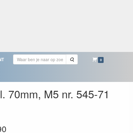
Zoeken
NT
0
Bl. 70mm, M5 nr. 545-71
90