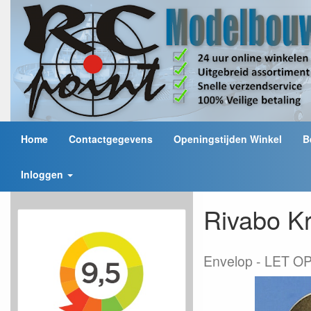
Home
Contactgegevens
Openingstijden Winkel
B
Inloggen
Rivabo Kr
Envelop
LET OP: