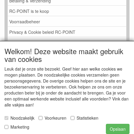
Betaling & Verzending
RC-POINT is te koop
Voorraadbeheer
Privacy & Cookie beleid RC-POINT
LINK PAGINA
Welkom! Deze website maakt gebruik
Gastenboek RC-POINT
van cookies
Kijkje in de Winkel
Leuk dat je onze site bezoekt. Geef hier aan welke cookies we
mogen plaatsen. De noodzakelijke cookies verzamelen geen
persoonsgegevens. De overige cookies helpen ons de site en je
bezoekerservaring te verbeteren. Ook helpen ze ons om onze
producten beter bij je onder de aandacht te brengen. Ga je voor
een optimaal werkende website inclusief alle voordelen? Vink dan
alle vakjes aan!
Noodzakelijk
Voorkeuren
Statistieken
Marketing
Opslaan