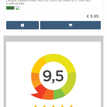
Lengte ingeschoven 9cm uit 35cm en dikte is 5,1mm M3
buitendraad
€ 5.95