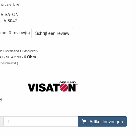
inclusief btw
:
VISATON
:
VI8047
80482
 met 0 review(s)
Schrijf een review
le Breedband Luidspreker -
4 Ohm
47 - SC 4.7 ND -
fgeschermd )
d
Artikel toevoegen