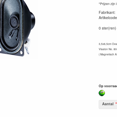
*Prijzen zijn 
Fabrikant
Artikelcode
40075400
0 ster(ren)
3,5x6,5cm Ova
Visaton No. 80
( Magnetisch A
Op voorraa
Aantal