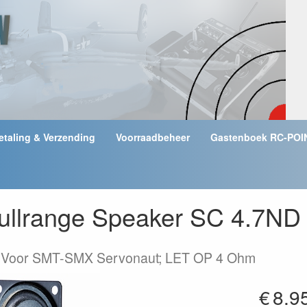
etaling & Verzending
Voorraadbeheer
Gastenboek RC-POI
Fullrange Speaker SC 4.7ND
l Voor SMT-SMX Servonaut; LET OP 4 Ohm
€
8.9