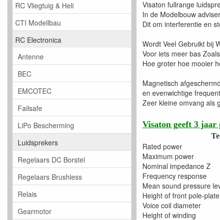
Visaton fullrange luids
RC Vliegtuig & Heli
In de Modelbouw advise
CTI Modellbau
Dit om interferentie en
RC Electronica
Wordt Veel Gebruikt bij 
Voor iets meer bas Zoals
Antenne
Hoe groter hoe mooier he
BEC
Magnetisch afgeschermde 
EMCOTEC
en evenwichtige frequent
Zeer kleine omvang als
Failsafe
Visaton geeft 3 jaar 
LiPo Bescherming
Te
Luidsprekers
Rated power
Maximum power
Regelaars DC Borstel
Nominal impedance Z
Frequency response
Regelaars Brushless
Mean sound pressure le
Relais
Height of front pole-plate
Voice coil diameter
Gearmotor
Height of winding