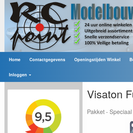
Home
Contactgegevens
Openingstijden Winkel
B
Inloggen
Visaton 
Pakket
Speciaa