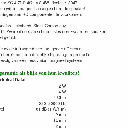
preker SC 4.7ND 4Ohm 2-4W Bestelnr. 8047
ren wij een magnetisch afgeschermde speaker!
 storingen aan RC-componenten te voorkomen.
Wedico, Leimbach, Stahl, Carson enz..
 bij Zware diesels in schepen kies een zwaardere speaker!
t geluid.
ovale fullrange driver met goede efficiëntie
iebereik met een duidelijke highrange reproductie.
 gevolg van een neodymium magneet systeem.
garantie als blijk van hun kwaliteit!
chnical Data:
2 W
4 W
4 Ohm
220–20000 Hz
vel
81 dB (1 W/1 m)
2 mm
14 mm
2 mm