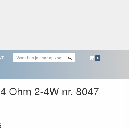
Zoeken
NT
0
 4 Ohm 2-4W nr. 8047
5