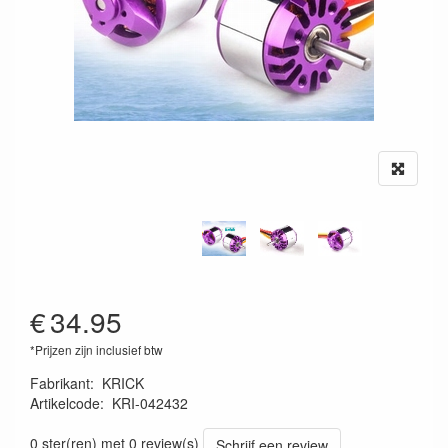
€
34.95
*Prijzen zijn inclusief btw
Fabrikant
:
KRICK
Artikelcode
:
KRI-042432
4025792140211
0 ster(ren) met 0 review(s)
Schrijf een review