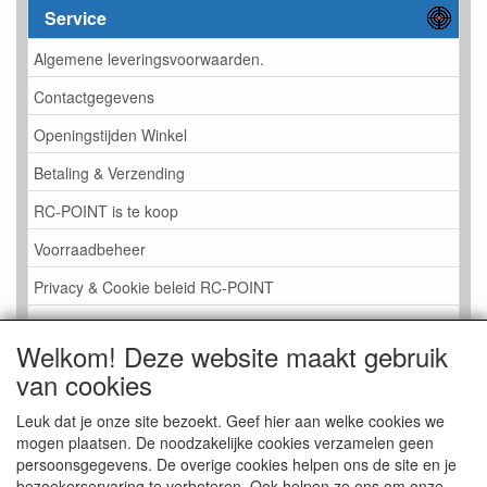
Service
Algemene leveringsvoorwaarden.
Contactgegevens
Openingstijden Winkel
Betaling & Verzending
RC-POINT is te koop
Voorraadbeheer
Privacy & Cookie beleid RC-POINT
LINK PAGINA
Welkom! Deze website maakt gebruik
Gastenboek RC-POINT
van cookies
Kijkje in de Winkel
Leuk dat je onze site bezoekt. Geef hier aan welke cookies we
mogen plaatsen. De noodzakelijke cookies verzamelen geen
persoonsgegevens. De overige cookies helpen ons de site en je
bezoekerservaring te verbeteren. Ook helpen ze ons om onze