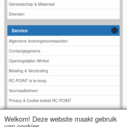
Gereedschap & Materiaal
Diversen
Service
Algemene leveringsvoorwaarden.
Contactgegevens
Openingstijden Winkel
Betaling & Verzending
RC-POINT is te koop
Voorraadbeheer
Privacy & Cookie beleid RC-POINT
LINK PAGINA
Welkom! Deze website maakt gebruik
Gastenboek RC-POINT
van cookies