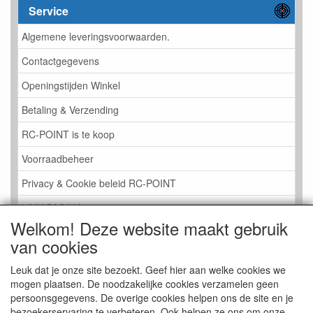
Service
Algemene leveringsvoorwaarden.
Contactgegevens
Openingstijden Winkel
Betaling & Verzending
RC-POINT is te koop
Voorraadbeheer
Privacy & Cookie beleid RC-POINT
LINK PAGINA
Welkom! Deze website maakt gebruik
Gastenboek RC-POINT
van cookies
Kijkje in de Winkel
Leuk dat je onze site bezoekt. Geef hier aan welke cookies we
mogen plaatsen. De noodzakelijke cookies verzamelen geen
persoonsgegevens. De overige cookies helpen ons de site en je
bezoekerservaring te verbeteren. Ook helpen ze ons om onze