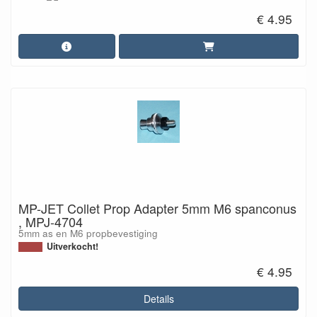
€ 4.95
MP-JET Collet Prop Adapter 5mm M6 spanconus
, MPJ-4704
5mm as en M6 propbevestiging
Uitverkocht!
€ 4.95
Details