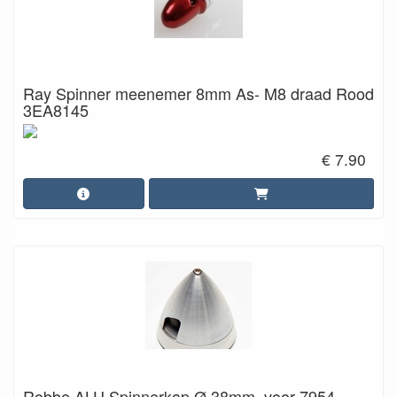
Ray Spinner meenemer 8mm As- M8 draad Rood
3EA8145
€ 7.90
Robbe ALU Spinnerkap Ø 38mm, voor 7954-