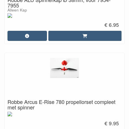
7955
Alleen Kap
€ 6.95
Robbe Arcus E-Rise 780 propellorset compleet
met spinner
€ 9.95