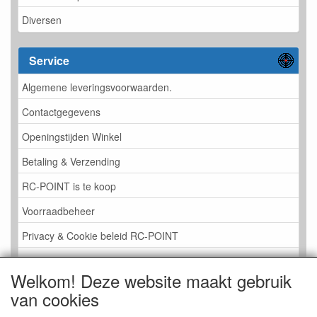
Diversen
Service
Algemene leveringsvoorwaarden.
Contactgegevens
Openingstijden Winkel
Betaling & Verzending
RC-POINT is te koop
Voorraadbeheer
Privacy & Cookie beleid RC-POINT
LINK PAGINA
Welkom! Deze website maakt gebruik
Gastenboek RC-POINT
van cookies
Kijkje in de Winkel