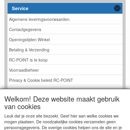
Service
Algemene leveringsvoorwaarden.
Contactgegevens
Openingstijden Winkel
Betaling & Verzending
RC-POINT is te koop
Voorraadbeheer
Privacy & Cookie beleid RC-POINT
LINK PAGINA
Welkom! Deze website maakt gebruik
Gastenboek RC-POINT
van cookies
Kijkje in de Winkel
Leuk dat je onze site bezoekt. Geef hier aan welke cookies we
mogen plaatsen. De noodzakelijke cookies verzamelen geen
persoonsgegevens. De overige cookies helpen ons de site en je