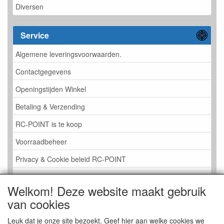
Diversen
Service
Algemene leveringsvoorwaarden.
Contactgegevens
Openingstijden Winkel
Betaling & Verzending
RC-POINT is te koop
Voorraadbeheer
Privacy & Cookie beleid RC-POINT
LINK PAGINA
Welkom! Deze website maakt gebruik
Gastenboek RC-POINT
van cookies
Kijkje in de Winkel
Leuk dat je onze site bezoekt. Geef hier aan welke cookies we