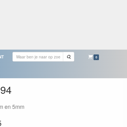
Zoeken
NT
0
094
6mm en 5mm
5