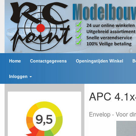
Home
Contactgegevens
Openingstijden Winkel
B
Inloggen
APC 4.1x4
Envelop
Voor di