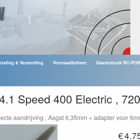
etaling & Verzending
Voorraadbeheer
Gastenboek RC-POI
.1 Speed 400 Electric , 72
recte aandrijving , Asgat 6,35mm + adapter voor 
€
4.7