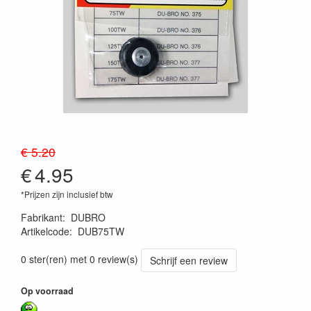
€ 5.20
€
4.95
*Prijzen zijn inclusief btw
Fabrikant
:
DUBRO
Artikelcode
:
DUB75TW
011859100803
0 ster(ren) met 0 review(s)
Schrijf een review
Op voorraad