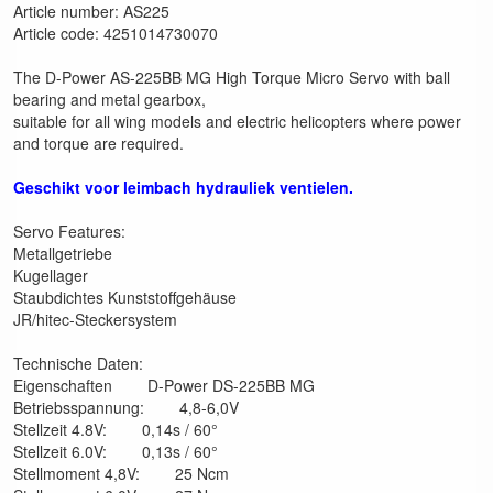
Article number: AS225
Article code: 4251014730070
The D-Power AS-225BB MG High Torque Micro Servo with ball
bearing and metal gearbox,
suitable for all wing models and electric helicopters where power
and torque are required.
Geschikt voor leimbach hydrauliek ventielen.
Servo Features:
Metallgetriebe
Kugellager
Staubdichtes Kunststoffgehäuse
JR/hitec-Steckersystem
Technische Daten:
Eigenschaften D-Power DS-225BB MG
Betriebsspannung: 4,8-6,0V
Stellzeit 4.8V: 0,14s / 60°
Stellzeit 6.0V: 0,13s / 60°
Stellmoment 4,8V: 25 Ncm