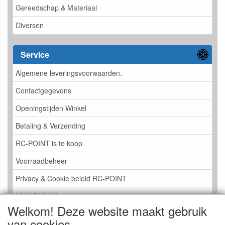
Gereedschap & Materiaal
Diversen
Service
Algemene leveringsvoorwaarden.
Contactgegevens
Openingstijden Winkel
Betaling & Verzending
RC-POINT is te koop
Voorraadbeheer
Privacy & Cookie beleid RC-POINT
LINK PAGINA
Welkom! Deze website maakt gebruik
Gastenboek RC-POINT
van cookies