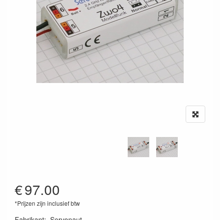
€
97.00
*Prijzen zijn inclusief btw
Fabrikant
:
Servonaut