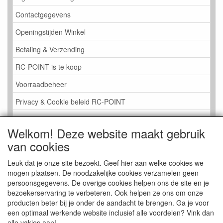
Contactgegevens
Openingstijden Winkel
Betaling & Verzending
RC-POINT is te koop
Voorraadbeheer
Privacy & Cookie beleid RC-POINT
LINK PAGINA
Welkom! Deze website maakt gebruik
Gastenboek RC-POINT
van cookies
Kijkje in de Winkel
Leuk dat je onze site bezoekt. Geef hier aan welke cookies we
mogen plaatsen. De noodzakelijke cookies verzamelen geen
persoonsgegevens. De overige cookies helpen ons de site en je
bezoekerservaring te verbeteren. Ook helpen ze ons om onze
producten beter bij je onder de aandacht te brengen. Ga je voor
een optimaal werkende website inclusief alle voordelen? Vink dan
alle vakjes aan!