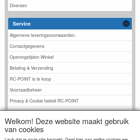
Diversen
Service
Algemene leveringsvoorwaarden.
Contactgegevens
Openingstijden Winkel
Betaling & Verzending
RC-POINT is te koop
Voorraadbeheer
Privacy & Cookie beleid RC-POINT
LINK PAGINA
Welkom! Deze website maakt gebruik
Gastenboek RC-POINT
van cookies
Kijkje in de Winkel
Leuk dat je onze site bezoekt. Geef hier aan welke cookies we