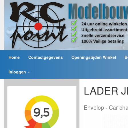
Home
Contactgegevens
Openingstijden Winkel
B
Inloggen
LADER JE
Envelop
Car ch