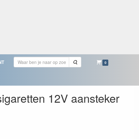
Zoeken
NT
0
garetten 12V aansteker