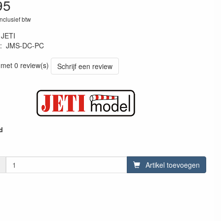
95
inclusief btw
:
JETI
:
JMS-DC-PC
10235
 met 0 review(s)
Schrijf een review
d
Artikel toevoegen