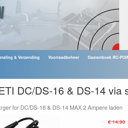
etaling & Verzending
Voorraadbeheer
Gastenboek RC-POI
TI DC/DS-16 & DS-14 via si
arger for DC/DS-16 & DS-14 MAX 2 Ampere laden
€ 14.90