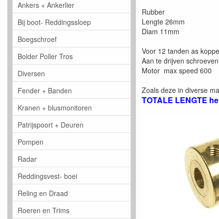
Ankers + Ankerlier
Rubber
Lengte 26mm
Bij boot- Reddingssloep
Diam 11mm
Boegschroef
Voor 12 tanden as koppe
Bolder Poller Tros
Aan te drijven schroev
Motor max speed 600
Diversen
Zoals deze in diverse ma
Fender + Banden
TOTALE LENGTE hel
Kranen + blusmonitoren
Patrijspoort + Deuren
Pompen
Radar
Reddingsvest- boei
Reling en Draad
Roeren en Trims