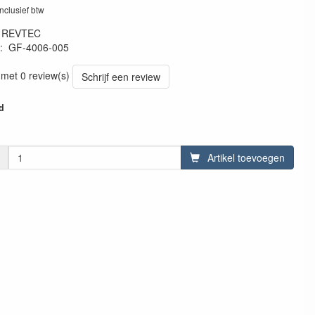
inclusief btw
:
REVTEC
:
GF-4006-005
25571
 met 0 review(s)
Schrijf een review
d
Artikel toevoegen