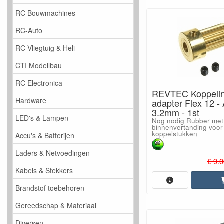
RC Bouwmachines
RC-Auto
RC Vliegtuig & Heli
CTI Modellbau
RC Electronica
REVTEC Koppeli
Hardware
adapter Flex 12 - 
3.2mm - 1st
LED's & Lampen
Nog nodig Rubber met
binnenvertanding voor
koppelstukken
Accu's & Batterijen
Laders & Netvoedingen
€ 9.0
Kabels & Stekkers
Brandstof toebehoren
Gereedschap & Materiaal
Diversen