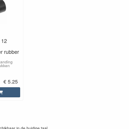
 12
r rubber
tanding
ukken
€ 5.25
chikbaar in de huidige taal