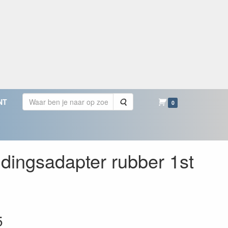
Zoeken
NT
0
dingsadapter rubber 1st
5