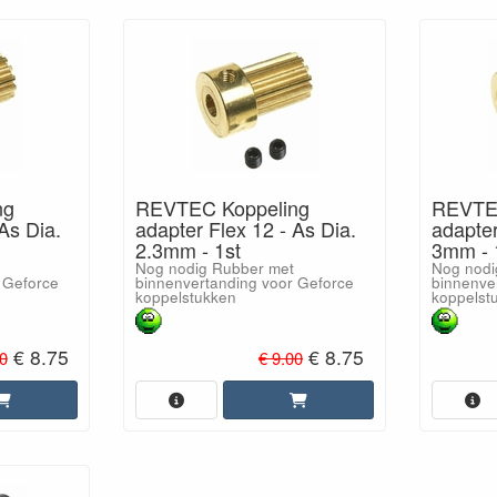
ng
REVTEC Koppeling
REVTEC
As Dia.
adapter Flex 12 - As Dia.
adapter
2.3mm - 1st
3mm - 
Nog nodig Rubber met
Nog nodi
 Geforce
binnenvertanding voor Geforce
binnenve
koppelstukken
koppelst
€ 8.75
€ 8.75
0
€ 9.00