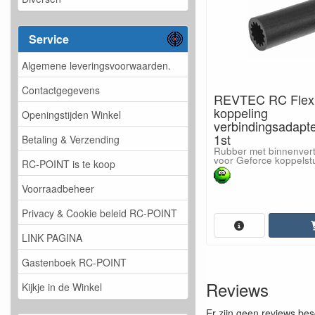
Service
Algemene leveringsvoorwaarden.
Contactgegevens
REVTEC RC Flex
koppeling
Openingstijden Winkel
verbindingsadapte
1st
Betaling & Verzending
Rubber met binnenver
voor Geforce koppelst
RC-POINT is te koop
Voorraadbeheer
Privacy & Cookie beleid RC-POINT
LINK PAGINA
Gastenboek RC-POINT
Reviews
Kijkje in de Winkel
Er zijn geen reviews bes