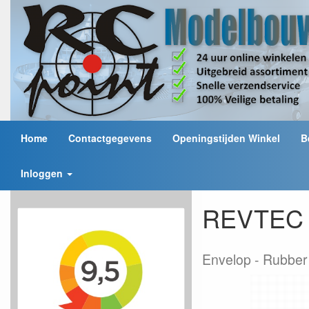
Home
Contactgegevens
Openingstijden Winkel
B
Inloggen
REVTEC R
Envelop
Rubber 