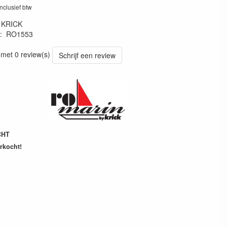
inclusief btw
:
KRICK
:
RO1553
15531
 met 0 review(s)
Schrijf een review
CHT
erkocht!