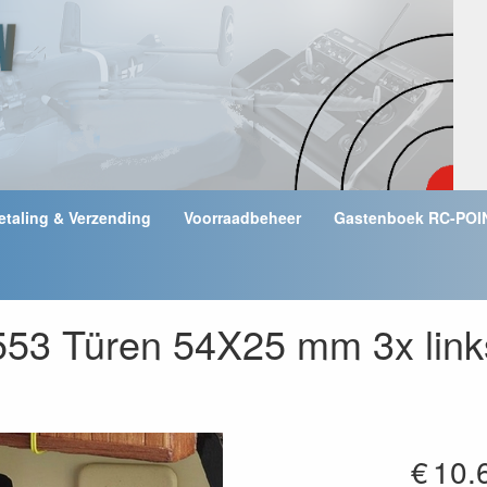
etaling & Verzending
Voorraadbeheer
Gastenboek RC-POI
553 Türen 54X25 mm 3x link
€
10.