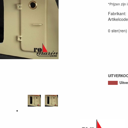
*Prijzen zijn 
Fabrikant
Artikelcode
40056970
0 ster(ren)
UITVERKO
Uitv