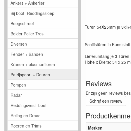
Ankers + Ankerlier
Bij boot- Reddingssloep
Boegschroef
Türen 54X25mm je 3xli+r
Bolder Poller Tros
Diversen
Schiffstüren in Kunststo
Fender + Banden
Lieferumfang je 3 Türen 
Höhe x Breite: 54 x 25 
Kranen + blusmonitoren
Patrijspoort + Deuren
Reviews
Pompen
Er zijn geen reviews bes
Radar
Schrijf een review
Reddingsvest- boei
Productkenme
Reling en Draad
Roeren en Trims
Merken