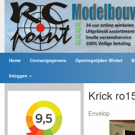
Home
Contactgegevens
Openingstijden Winkel
B
Inloggen
Krick ro1
Envelop