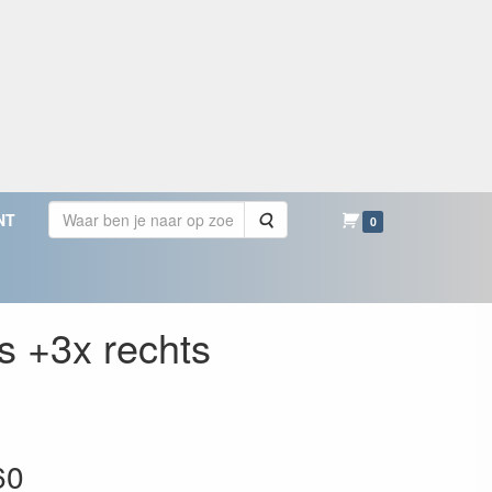
Zoeken
NT
0
s +3x rechts
60