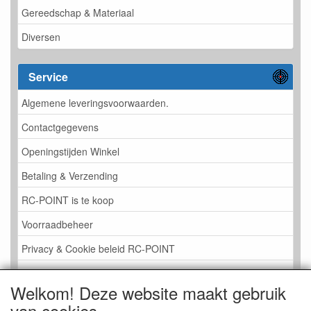
Gereedschap & Materiaal
Diversen
Service
Algemene leveringsvoorwaarden.
Contactgegevens
Openingstijden Winkel
Betaling & Verzending
RC-POINT is te koop
Voorraadbeheer
Privacy & Cookie beleid RC-POINT
LINK PAGINA
Welkom! Deze website maakt gebruik
Gastenboek RC-POINT
van cookies