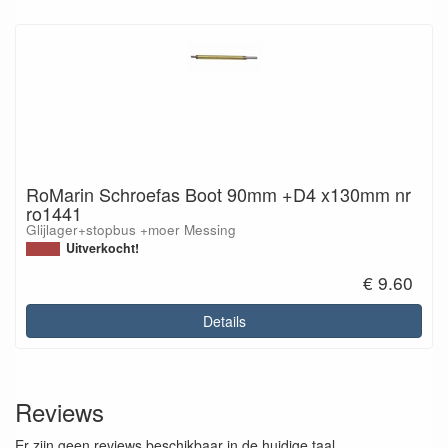
RoMarin Schroefas Boot 90mm +D4 x130mm nr
ro1441
Glijlager+stopbus +moer Messing
Uitverkocht!
€ 9.60
Details
Reviews
Er zijn geen reviews beschikbaar in de huidige taal