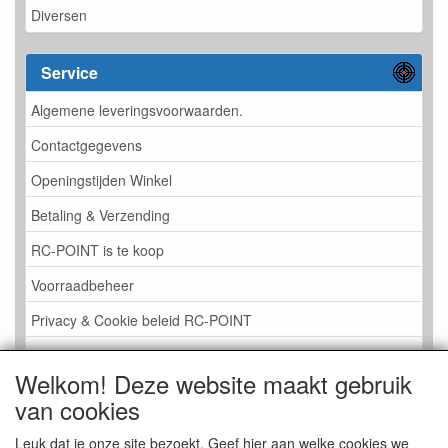
Diversen
Service
Algemene leveringsvoorwaarden.
Contactgegevens
Openingstijden Winkel
Betaling & Verzending
RC-POINT is te koop
Voorraadbeheer
Privacy & Cookie beleid RC-POINT
LINK PAGINA
Welkom! Deze website maakt gebruik
Gastenboek RC-POINT
van cookies
Kijkje in de Winkel
Leuk dat je onze site bezoekt. Geef hier aan welke cookies we