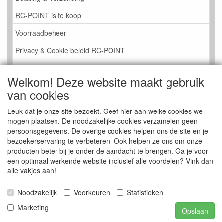
RC-POINT is te koop
Voorraadbeheer
Privacy & Cookie beleid RC-POINT
LINK PAGINA
Welkom! Deze website maakt gebruik
Gastenboek RC-POINT
van cookies
Kijkje in de Winkel
Leuk dat je onze site bezoekt. Geef hier aan welke cookies we
mogen plaatsen. De noodzakelijke cookies verzamelen geen
persoonsgegevens. De overige cookies helpen ons de site en je
bezoekerservaring te verbeteren. Ook helpen ze ons om onze
producten beter bij je onder de aandacht te brengen. Ga je voor
een optimaal werkende website inclusief alle voordelen? Vink dan
alle vakjes aan!
Noodzakelijk
Voorkeuren
Statistieken
Marketing
Opslaan