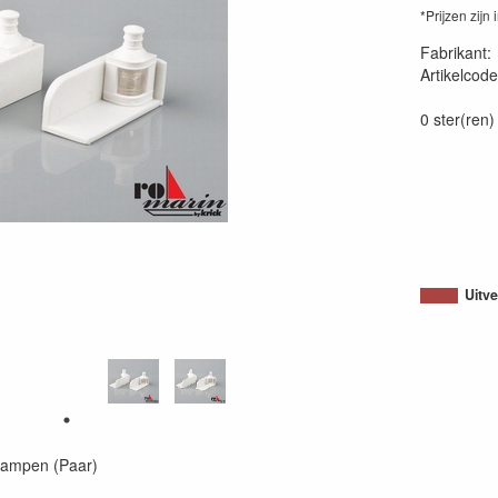
*Prijzen zijn 
Fabrikant
Artikelcode
40257921
0 ster(ren)
Uitv
lampen (Paar)