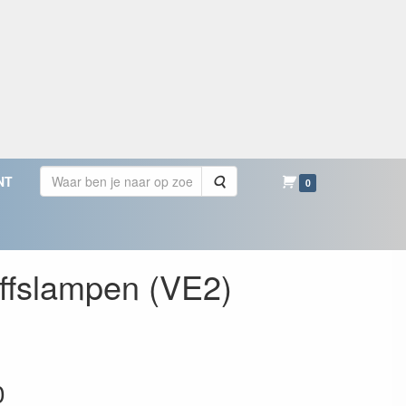
Zoeken
NT
0
ffslampen (VE2)
0