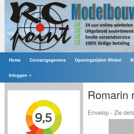
Home
Contactgegevens
Openingstijden Winkel
B
Inloggen
Romarin 
Envelop
Zie deta