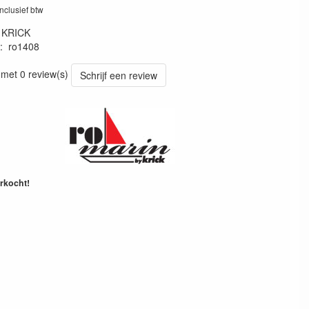
inclusief btw
:
KRICK
:
ro1408
43977
 met 0 review(s)
Schrijf een review
erkocht!