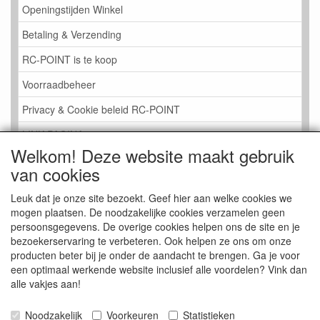
Openingstijden Winkel
Betaling & Verzending
RC-POINT is te koop
Voorraadbeheer
Privacy & Cookie beleid RC-POINT
LINK PAGINA
Welkom! Deze website maakt gebruik
Gastenboek RC-POINT
van cookies
Kijkje in de Winkel
Leuk dat je onze site bezoekt. Geef hier aan welke cookies we
mogen plaatsen. De noodzakelijke cookies verzamelen geen
persoonsgegevens. De overige cookies helpen ons de site en je
bezoekerservaring te verbeteren. Ook helpen ze ons om onze
producten beter bij je onder de aandacht te brengen. Ga je voor
een optimaal werkende website inclusief alle voordelen? Vink dan
alle vakjes aan!
Noodzakelijk
Voorkeuren
Statistieken