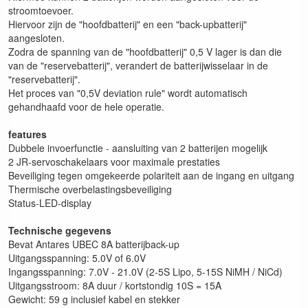
stroomtoevoer.
Hiervoor zijn de "hoofdbatterij" en een "back-upbatterij"
aangesloten.
Zodra de spanning van de "hoofdbatterij" 0,5 V lager is dan die
van de "reservebatterij", verandert de batterijwisselaar in de
"reservebatterij".
Het proces van "0,5V deviation rule" wordt automatisch
gehandhaafd voor de hele operatie.
features
Dubbele invoerfunctie - aansluiting van 2 batterijen mogelijk
2 JR-servoschakelaars voor maximale prestaties
Beveiliging tegen omgekeerde polariteit aan de ingang en uitgang
Thermische overbelastingsbeveiliging
Status-LED-display
Technische gegevens
Bevat Antares UBEC 8A batterijback-up
Uitgangsspanning: 5.0V of 6.0V
Ingangsspanning: 7.0V - 21.0V (2-5S Lipo, 5-15S NiMH / NiCd)
Uitgangsstroom: 8A duur / kortstondig 10S = 15A
Gewicht: 59 g inclusief kabel en stekker