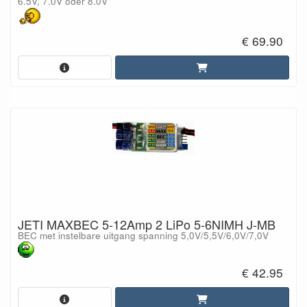
6.5V, 7.0V oder 8.0V
€ 69.90
JETI MAXBEC 5-12Amp 2 LiPo 5-6NIMH J-MB
BEC met instelbare uitgang spanning 5,0V/5,5V/6,0V/7,0V
€ 42.95