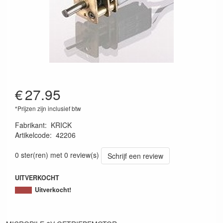
€
27.95
*Prijzen zijn inclusief btw
Fabrikant
:
KRICK
Artikelcode
:
42206
4025792144318
0 ster(ren) met 0 review(s)
Schrijf een review
UITVERKOCHT
Uitverkocht!