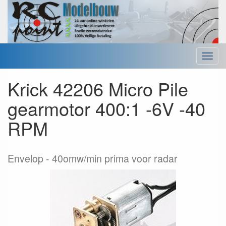
Menu
Krick 42206 Micro Pile
gearmotor 400:1 -6V -40
RPM
Envelop
40omw/min prima voor radar