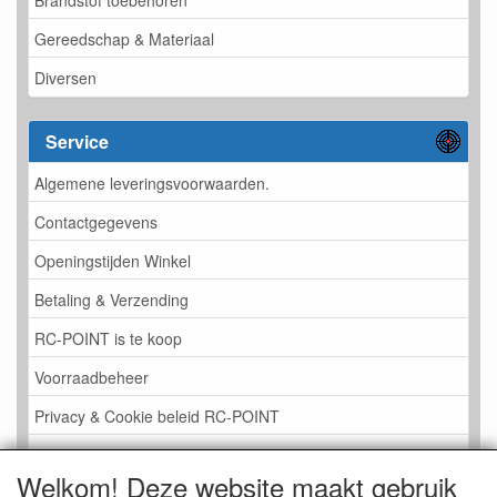
Gereedschap & Materiaal
Diversen
Service
Algemene leveringsvoorwaarden.
Contactgegevens
Openingstijden Winkel
Betaling & Verzending
RC-POINT is te koop
Voorraadbeheer
Privacy & Cookie beleid RC-POINT
LINK PAGINA
Welkom! Deze website maakt gebruik
Gastenboek RC-POINT