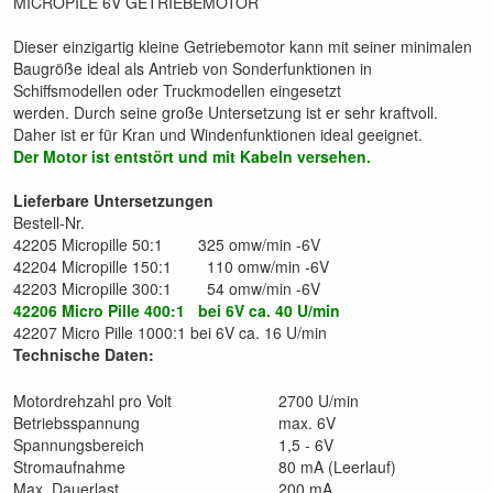
MICROPILE 6V GETRIEBEMOTOR
Dieser einzigartig kleine Getriebemotor kann mit seiner minimalen
Baugröße ideal als Antrieb von Sonderfunktionen in
Schiffsmodellen oder Truckmodellen eingesetzt
werden. Durch seine große Untersetzung ist er sehr kraftvoll.
Daher ist er für Kran und Windenfunktionen ideal geeignet.
Der Motor ist entstört und mit Kabeln versehen.
Lieferbare Untersetzungen
Bestell-Nr.
42205 Micropille 50:1 325 omw/min -6V
42204 Micropille 150:1 110 omw/min -6V
42203 Micropille 300:1 54 omw/min -6V
42206 Micro Pille 400:1 bei 6V ca. 40 U/min
42207 Micro Pille 1000:1 bei 6V ca. 16 U/min
Technische Daten:
Motordrehzahl pro Volt
2700 U/min
Betriebsspannung
max. 6V
Spannungsbereich
1,5 - 6V
Stromaufnahme
80 mA (Leerlauf)
Max. Dauerlast
200 mA