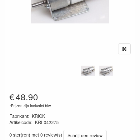
€
48.90
*Prijzen zijn inclusief btw
Fabrikant
:
KRICK
Artikelcode
:
KRI-042275
4025792137778
0 ster(ren) met 0 review(s)
Schrijf een review